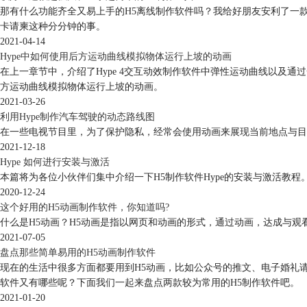
那有什么功能齐全又易上手的H5离线制作软件吗？我给好朋友安利了一款
卡请柬这种分分钟的事。
2021-04-14
Hype中如何使用后方运动曲线模拟物体运行上坡的动画
在上一章节中，介绍了Hype 4交互动效制作软件中弹性运动曲线以及通
方运动曲线模拟物体运行上坡的动画。
2021-03-26
利用Hype制作汽车驾驶的动态路线图
在一些电视节目里，为了保护隐私，经常会使用动画来展现当前地点与目
2021-12-18
Hype 如何进行安装与激活
本篇将为各位小伙伴们集中介绍一下H5制作软件Hype的安装与激活教程
2020-12-24
这个好用的H5动画制作软件，你知道吗?
什么是H5动画？H5动画是指以网页和动画的形式，通过动画，达成与
2021-07-05
盘点那些简单易用的H5动画制作软件
现在的生活中很多方面都要用到H5动画，比如公众号的推文、电子婚礼请
软件又有哪些呢？下面我们一起来盘点两款较为常用的H5制作软件吧。
2021-01-20