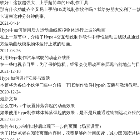
收好！这款超强大、上手超简单的H5制作工具
那有什么功能齐全又易上手的H5离线制作软件吗？我给好朋友安利了一款
卡请柬这种分分钟的事。
2021-04-14
Hype中如何使用后方运动曲线模拟物体运行上坡的动画
在上一章节中，介绍了Hype 4交互动效制作软件中弹性运动曲线以及通
方运动曲线模拟物体运行上坡的动画。
2021-03-26
利用Hype制作汽车驾驶的动态路线图
在一些电视节目里，为了保护隐私，经常会使用动画来展现当前地点与目
2021-12-18
Hype 如何进行安装与激活
本篇将为各位小伙伴们集中介绍一下H5制作软件Hype的安装与激活教程
2020-12-24
最新文章
怎么在Hype中设置掉落弹起的动画效果
如果使用Hype制作球体掉落弹起的效果，是不是只能通过绘制运动路
2022-03-30
如何在Hype制作3秒后出现下一步的页面（场景设置）
为了让浏览者在阅读页面内容时，花费足够的时间阅读，减少因阅读过快