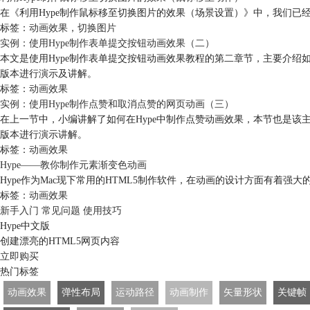
在《利用Hype制作鼠标移至切换图片的效果（场景设置）》中，我们已
标签：
动画效果
，
切换图片
实例：使用Hype制作表单提交按钮
动画效果
（二）
本文是使用Hype制作表单提交按钮
动画效果
教程的第二章节，主要介绍
版本进行演示及讲解。
标签：
动画效果
实例：使用Hype制作点赞和取消点赞的网页动画（三）
在上一节中，小编讲解了如何在Hype中制作点赞
动画效果
，本节也是该
版本进行演示讲解。
标签：
动画效果
Hype——教你制作元素渐变色动画
Hype作为Mac现下常用的HTML5制作软件，在动画的设计方面有着强
标签：
动画效果
新手入门
常见问题
使用技巧
Hype中文版
创建漂亮的HTML5网页内容
立即购买
热门标签
动画效果
弹性布局
运动路径
动画制作
矢量形状
关键帧