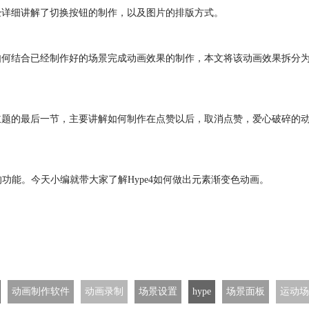
经详细讲解了切换按钮的制作，以及图片的排版方式。
如何结合已经制作好的场景完成
动画效果
的制作，本文将该
动画效果
拆分为
主题的最后一节，主要讲解如何制作在点赞以后，取消点赞，爱心破碎的
大的功能。今天小编就带大家了解Hype4如何做出元素渐变色动画。
动画制作软件
动画录制
场景设置
hype
场景面板
运动场