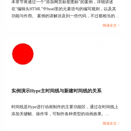
本章节将通过一个“添加网页标签图标”的案例，详细讲述
在“编辑头HTML”中head里的元素语句的编写规则，以及其
功能与作用。 案例的讲解涉及到一些代码，不过都相当的简
单，相信小伙伴通过这样一个案例能够举一反三，掌握
图4：设置弹性运动路径
阅读全文 >
HTML5元素语句的编写，以及文档头部head里的元素的功能
选择“弹性”过渡方式后，如图7所示，可以看到，
和作用。...
球体呈现掉落、弹起、掉落效果，但不完美的是，
球体掉落的范围超出了原有的动作范围，因此，我
们还需对弹性路径作一些调整。
如图8所示，我们需要将“弹性”的运动路径调整为
仅在目标区域弹跳的路径，也就是将位于基准线上
方的锚点移动到基准线的下方，即可实现本文开头
的球体弹跳效果。
实例演示Hype主时间线与新建时间线的关系
时间线是Hype进行动画制作的主要功能区，通过在时间线上
添加关键帧、操作等，可制作各种类型的动画效果。...
阅读全文 >