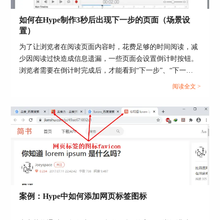
如何在Hype制作3秒后出现下一步的页面（场景设
置）
为了让浏览者在阅读页面内容时，花费足够的时间阅读，减
少因阅读过快造成信息遗漏，一些页面会设置倒计时按钮。
图3：打开过渡方式
浏览者需要在倒计时完成后，才能看到“下一步”、“下一
页”等切换页面的按钮。...
然后，如图6所示，Hype软件会弹出过渡方式的选
阅读全文 >
项及路径展示。
我们需要选择其中的“弹性”方式，可以看到，“弹
性”的路径呈现出反复弹起、掉落的形状。
案例：Hype中如何添加网页标签图标