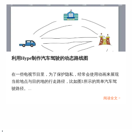
图5：调整运动曲线
三、小结
利用Hype制作汽车驾驶的动态路线图
综上所述，通过调整Hype关键帧的过渡方式，可以
让动画的过渡呈现出更有趣味性的效果，比如本文
在一些电视节目里，为了保护隐私，经常会使用动画来展现
介绍的球体弹跳效果。另外，弹性过渡方式也常用
于网页元素弹跳出现的效果，让网页更添趣味性。
当前地点与目的地的行走路径，比如图1所示的简单汽车驾
驶路径。...
作者：泽洋
阅读全文 >