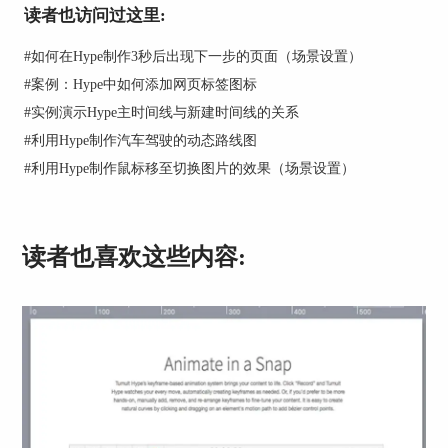
读者也访问过这里:
#
如何在Hype制作3秒后出现下一步的页面（场景设置）
#
案例：Hype中如何添加网页标签图标
#
实例演示Hype主时间线与新建时间线的关系
#
利用Hype制作汽车驾驶的动态路线图
图2：球体掉落动画制作
#
利用Hype制作鼠标移至切换图片的效果（场景设置）
完成以上操作后，在默认情况下，可以获得如图4
所示的球体从高处掉落到木板，并保持静止不动的
效果。
读者也喜欢这些内容:
二、设置弹起运动路径
但我们希望获得的是球体接触到木板后弹起、掉落
的弹跳效果。
为了达到以上目的，如图5所示，先选中球体移动
动作的第一个关键帧，然后，单击右侧的“渐入渐
出”。