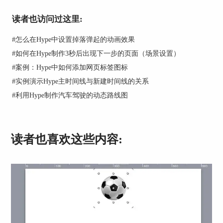
读者也访问过这里:
图2：矩形向圆角矩形和圆的转变
#
怎么在Hype中设置掉落弹起的动画效果
#
如何在Hype制作3秒后出现下一步的页面（场景设置）
“元素”工具在画布上添加的椭圆形默认为圆形，通过改变圆形的
宽度或者高度，可以把圆形改变为椭圆形。
#
案例：Hype中如何添加网页标签图标
#
实例演示Hype主时间线与新建时间线的关系
#
利用Hype制作汽车驾驶的动态路线图
读者也喜欢这些内容:
图3：添加椭圆
2、多边形。
多边形是Hype 4新增的一个矢量形状。通过“元素”工具在画布上