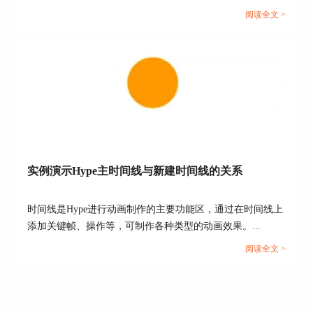
单，相信小伙伴通过这样一个案例能够举一反三，掌握
阅读全文 >
图6：添加心形矢量形状
HTML5元素语句的编写，以及文档头部head里的元素的功能
和作用。...
4、铅笔
铅笔也是Hype 4新增的绘图工具，它绘画出来的也
是矢量图形。铅笔在绘画中更加自由。不同于矢量
形状（钢笔）只能绘画出线段或者封闭的形状（绘
画中即使形状没有封闭，软件默认是封闭的），铅
笔既可以绘画封闭的形状，也可以绘画出任意曲
线。想要尝试的小伙伴可以在下载页面进行
Hype 4
下载
。
实例演示Hype主时间线与新建时间线的关系
时间线是Hype进行动画制作的主要功能区，通过在时间线上
添加关键帧、操作等，可制作各种类型的动画效果。...
阅读全文 >