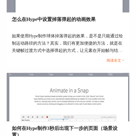
图3：设置相对关键帧
怎么在Hype中设置掉落弹起的动画效果
绝对起始关键帧与相对起始关键帧的区别
由于对象动画的产生是因应对象的属性变化，绝对
如果使用Hype制作球体掉落弹起的效果，是不是只能通过绘
和相对起始关键帧对应的是对象动画启动时的属性
制运动路径的方法？其实，我们有更加便捷的方法，就是在
值，它们的不同在于：绝对起始关键帧对应的是对
关键帧过渡方式中选择弹起的方式，让元素在开始帧与结束
象最初设定的启动时的属性值；而相对起始关键帧
帧之间呈现弹跳的动画。...
阅读全文 >
对应的是对象启动的属性值为当前的属性值。
例如在图4的例子中，对同一个圆形设置了两条时
间线——“从200至400，绝对”和“从200至400，相
对”。点击对应的按钮，都能使圆形从200的位置水
平移动到400的位置。
它们最大的区别在于：当圆形已经到达终点400
时，再点击“绝对关键帧”按钮，圆形又会回到初始
位置200重新运行到终点400；而点击“相对关键
帧”按钮，则不会移动，因为它对应当前的属性值
如何在Hype制作3秒后出现下一步的页面（场景设
是400，从400到400，对象当然不会移动。
置）