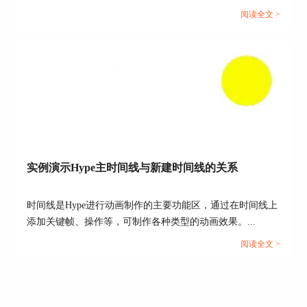
在后面的章节中，会有更多的例子使用到绝对和
相
单，相信小伙伴通过这样一个案例能够举一反三，掌握
阅读全文 >
对关键帧
。
HTML5元素语句的编写，以及文档头部head里的元素的功能
作者：东佛
和作用。...
实例演示Hype主时间线与新建时间线的关系
时间线是Hype进行动画制作的主要功能区，通过在时间线上
添加关键帧、操作等，可制作各种类型的动画效果。...
阅读全文 >