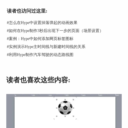
设置相对关键帧
读者也访问过这里:
绝对关键帧和相对关键帧是相对于动画的起始点而
言。在给对象设计动画的时候，在所有时间线上创
#
怎么在Hype中设置掉落弹起的动画效果
建的起始关键帧都是绝对关键帧，相对关键帧需要
#
如何在Hype制作3秒后出现下一步的页面（场景设置）
特别的设定。
#
案例：Hype中如何添加网页标签图标
在场景面板中的“动画时间线”选项中，时间线上选
#
实例演示Hype主时间线与新建时间线的关系
择“相对的”，那么该时间线上的所有对象的起点就
#
利用Hype制作汽车驾驶的动态路线图
从绝对关键帧转变为相对关键帧了。此时在属性时
间线上，代表关键帧的菱形也变为了圆形。
读者也喜欢这些内容: