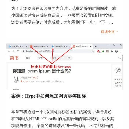
为了让浏览者在阅读页面内容时，花费足够的时间阅读，减
少因阅读过快造成信息遗漏，一些页面会设置倒计时按钮。
浏览者需要在倒计时完成后，才能看到“下一步”、“下一
页”等切换页面的按钮。...
阅读全文 >
图4：绝对和相对起始关键帧的区别
总结
相对起始关键帧在对象的连续运动中非常有用，例
案例：Hype中如何添加网页标签图标
如一个对象运动停止后，改变方向继续移动。如果
使用绝对起始关键帧，那么对象会回到初始位置重
本章节将通过一个“添加网页标签图标”的案例，详细讲述
新移动；而采用相对起始关键帧就能从当前位置继
在“编辑头HTML”中head里的元素语句的编写规则，以及其
续移动，很顺滑地承接前了一段的运动状态。
功能与作用。 案例的讲解涉及到一些代码，不过都相当的简