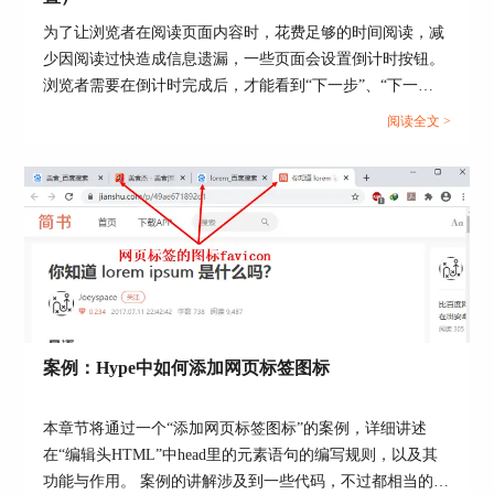
为了让浏览者在阅读页面内容时，花费足够的时间阅读，减
少因阅读过快造成信息遗漏，一些页面会设置倒计时按钮。
浏览者需要在倒计时完成后，才能看到“下一步”、“下一
页”等切换页面的按钮。...
阅读全文 >
图4：页面效果
第四步，利用第三步的复制场景，复制出2个一模
一样的场景后，然后切换Hype右侧菜单到“元素”选
项卡，选中第二个场景，设置填充颜色为黄色，选
中第三个场景，设置填充颜色为红色，操作完成
后，场景列表如下图5所示，这3个场景分别用于模
拟手机的3个不同页面。
案例：Hype中如何添加网页标签图标
本章节将通过一个“添加网页标签图标”的案例，详细讲述
在“编辑头HTML”中head里的元素语句的编写规则，以及其
功能与作用。 案例的讲解涉及到一些代码，不过都相当的简