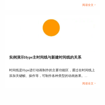
单，相信小伙伴通过这样一个案例能够举一反三，掌握
阅读全文 >
HTML5元素语句的编写，以及文档头部head里的元素的功能
和作用。...
实例演示Hype主时间线与新建时间线的关系
图5：场景列表
时间线是Hype进行动画制作的主要功能区，通过在时间线上
二、动画设置
添加关键帧、操作等，可制作各种类型的动画效果。...
完成上述场景设置以后，接下来就开始效果制作。
阅读全文 >
第一步，选中第一个场景，然后在Hype右侧菜单的
场景选项卡中，找到下方的“向上推送时”，选
择“跳到场景”，选择场景为“下一个场景”，如下图
6所示。