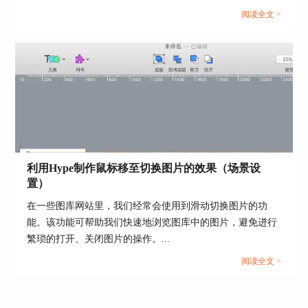
单，相信小伙伴通过这样一个案例能够举一反三，掌握
阅读全文 >
HTML5元素语句的编写，以及文档头部head里的元素的功能
和作用。...
图5：对象类名的CSS样式格式
直接使用对象的元素名称，则为 元素名称 {样式1:
值1; 样式2:值2;}。元素名称例如：div、H1、ul、
利用Hype制作鼠标移至切换图片的效果（场景设
li、a等等，这里就不一一列举了，有兴趣的小伙伴
置）
可以到w3school上去查HTML5标签，可以看到
在一些图库网站里，我们经常会使用到滑动切换图片的功
HTML5所有元素的名称。 如果想要试用这款H5创
能。该功能可帮助我们快速地浏览图库中的图片，避免进行
作工具的小伙伴们也可以点击
Hype下载
。
繁琐的打开、关闭图片的操作。...
阅读全文 >