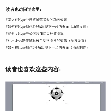
须在head里面有link元素链接外部CSS文件，在CSS
文件内的样式列表无需style元素包住。
读者也访问过这里:
#
怎么在Hype中设置掉落弹起的动画效果
#
如何在Hype制作3秒后出现下一步的页面（场景设置）
#
案例：Hype中如何添加网页标签图标
#
利用Hype制作鼠标移至切换图片的效果（场景设置）
#
如何在Hype制作3秒后出现下一步的页面（动画制作）
读者也喜欢这些内容:
图2：内联和外链样式的区别
三、CSS样式的编写规则
CSS样式的格式有两种——一种是style赋值式，在
行内样式中使用；另一种是列表式，在内联和外链
样式中使用。
1、style赋值式