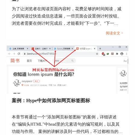
2;}。对象id前面是个英式“井号”，一对“花括号”包
住样式和其值。样式与值用英式冒号分隔，每个样
为了让浏览者在阅读页面内容时，花费足够的时间阅读，减
式用英式分号分隔。
少因阅读过快造成信息遗漏，一些页面会设置倒计时按钮。
浏览者需要在倒计时完成后，才能看到“下一步”、“下一
页”等切换页面的按钮。...
阅读全文 >
图4：对象id的CSS样式格式
案例：Hype中如何添加网页标签图标
如果对象使用类名，则为 .类名 {样式1:值1; 样式2:
值2;}。对象类名前面是英式“句号”，后面的花括号
及其内容与上面的id一样。
本章节将通过一个“添加网页标签图标”的案例，详细讲述
在“编辑头HTML”中head里的元素语句的编写规则，以及其
功能与作用。 案例的讲解涉及到一些代码，不过都相当的简