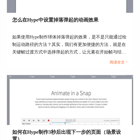
在元素语句上，style作为元素的属性，使用
style=“样式1: 值1; 样式2: 值2; 样式3: 值3;”的格
式。这里特别注意，整个style赋值语句必须全部采
怎么在Hype中设置掉落弹起的动画效果
用英文字符，不能有中文字符出现，每个样式之间
用分号区隔。具体情况请参考图2。
如果使用Hype制作球体掉落弹起的效果，是不是只能通过绘
制运动路径的方法？其实，我们有更加便捷的方法，就是在
关键帧过渡方式中选择弹起的方式，让元素在开始帧与结束
帧之间呈现弹跳的动画。...
阅读全文 >
图3：行内样式格式
2、列表式
如何在Hype制作3秒后出现下一步的页面（场景设
如果对象使用id名，则为#id {样式1:值1; 样式2:值
置）