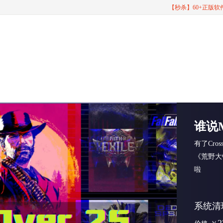
【秒杀】60+正版
谁说
有了Cro
《荒野大
啦
系统清