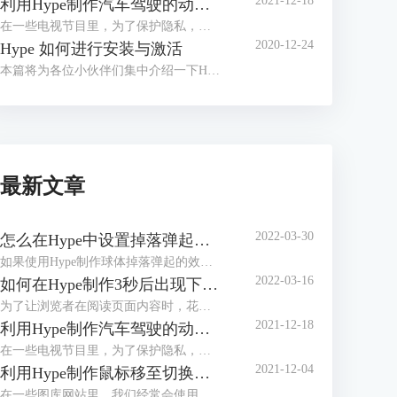
2021-12-18
利用Hype制作汽车驾驶的动态路线图
在一些电视节目里，为了保护隐私，经常会使用动画来展现当前地点与目的地的行走路径，比如图1所示的简单汽车驾驶路径。
2020-12-24
Hype 如何进行安装与激活
本篇将为各位小伙伴们集中介绍一下H5制作软件Hype的安装与激活教程。
最新文章
2022-03-30
怎么在Hype中设置掉落弹起的动画效果
如果使用Hype制作球体掉落弹起的效果，是不是只能通过绘制运动路径的方法？其实，我们有更加便捷的方法，就是在关键帧过渡方式中选择弹起的方式，让元素在开始帧与结束帧之间呈现弹跳的动画。
2022-03-16
如何在Hype制作3秒后出现下一步的页面（场景设置）
为了让浏览者在阅读页面内容时，花费足够的时间阅读，减少因阅读过快造成信息遗漏，一些页面会设置倒计时按钮。浏览者需要在倒计时完成后，才能看到“下一步”、“下一页”等切换页面的按钮。
2021-12-18
利用Hype制作汽车驾驶的动态路线图
在一些电视节目里，为了保护隐私，经常会使用动画来展现当前地点与目的地的行走路径，比如图1所示的简单汽车驾驶路径。
2021-12-04
利用Hype制作鼠标移至切换图片的效果（场景设置）
在一些图库网站里，我们经常会使用到滑动切换图片的功能。该功能可帮助我们快速地浏览图库中的图片，避免进行繁琐的打开、关闭图片的操作。