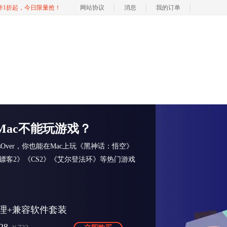
软件1折起，今日限量抢！
网站协议
消息
我的订单
Mac不能玩游戏？
ssOver，你也能在Mac上玩《黑神话：悟空》
镖客2》《CS2》《艾尔登法环》等热门游戏
理+兼容软件套装