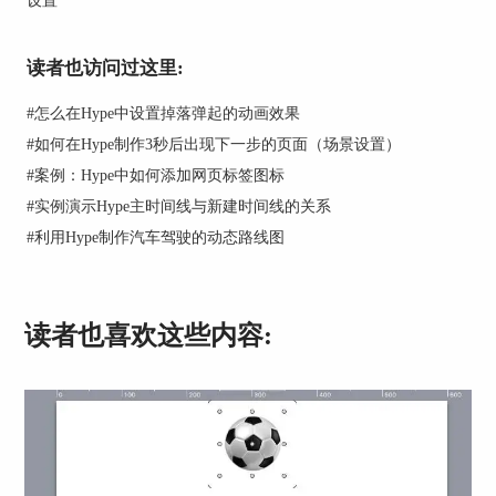
1s，停留时间为2s，那么这一串图片每次都在1s内
向右移动200px。当第4张图片完全移入显示窗口
时，马上把这串图片拉回到起始状态，也就是第1
读者也访问过这里:
张图片重新出现在显示窗口。在暂停2s后，这串图
片继续移动，进行下一次轮播。
#
怎么在Hype中设置掉落弹起的动画效果
#
如何在Hype制作3秒后出现下一步的页面（场景设置）
#
案例：Hype中如何添加网页标签图标
#
实例演示Hype主时间线与新建时间线的关系
#
利用Hype制作汽车驾驶的动态路线图
图3：轮播原理
在图3中特别注意的是，第4张图片与第1张图片的
切换，是第4张图片完全移入显示窗口时，马上切
读者也喜欢这些内容:
回到第1张图片，所以整个循环运动，暂停的都是
第1张图片，第4张图片是没有暂停的。
创建显示窗口
由于在浏览器中显示的是显示窗口及里面的图片，
显示窗口外的图片是看不见的，所以只能使用符号
装载图片才能实现。