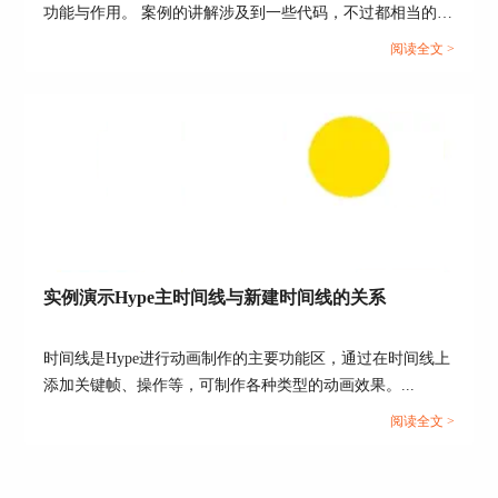
功能与作用。 案例的讲解涉及到一些代码，不过都相当的简
单，相信小伙伴通过这样一个案例能够举一反三，掌握
阅读全文 >
HTML5元素语句的编写，以及文档头部head里的元素的功能
和作用。...
图6：创建符号
小结
实例演示Hype主时间线与新建时间线的关系
一条时间线上的轮播图与多条时间线上的
轮播图
在
原理上有着本质的不同，它是通过一串图片的循环
时间线是Hype进行动画制作的主要功能区，通过在时间线上
移动实现的。下一章节将讲述图片排列和运动以及
时间线操作设置等内容，完成在一条时间线上的轮
添加关键帧、操作等，可制作各种类型的动画效果。...
播图。
阅读全文 >
作者：东佛