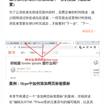
放。最后把三张图片移至场景中心。
置）
为了让浏览者在阅读页面内容时，花费足够的时间阅读，减
少因阅读过快造成信息遗漏，一些页面会设置倒计时按钮。
浏览者需要在倒计时完成后，才能看到“下一步”、“下一
页”等切换页面的按钮。...
阅读全文 >
图5：对齐图片
创建符号
点击“符号工具”，选择“从选定内容新建符号”，创
建了承载三张图片的符号。把符号名字改为“显示
案例：Hype中如何添加网页标签图标
窗口”，在“元素”面板给符号边框设置2px，颜色为
蓝色。在“度量”面板选择“限制比例”，把符号的宽
本章节将通过一个“添加网页标签图标”的案例，详细讲述
度调整为200px。
在“编辑头HTML”中head里的元素语句的编写规则，以及其