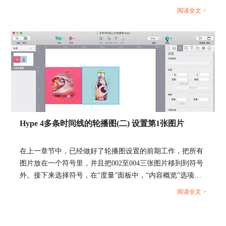
90px，高度为3px；再调整另一个矩形的左边位置
阅读全文 >
为45px，上边位置为0px，宽度为3px，高度为
90px，最终“十字形”的页面效果如下图5红框所
示。
Hype 4多条时间线的轮播图(二) 设置第1张图片
在上一章节中，已经做好了轮播图设置的前期工作，把所有
图片放在一个符号里，并且把002至004三张图片移到到符号
图5：十字形形状展示
外。接下来选择符号，在“度量”面板中，“内容概览”选项中
选择“隐藏”，把符号外的图片隐藏起来，从而使图片的轮播
第三步：选中上述步骤的两个矩形，然后将这两个
阅读全文 >
只出现在显示窗口里。...
矩形进行“成组”，并命名该组为“十字形”；然后选
中“十字形”组和本节中创建的其他元素，进行成