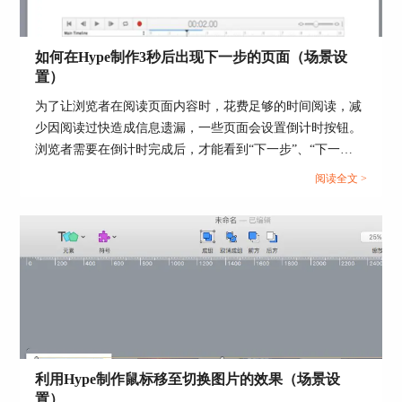
如何在Hype制作3秒后出现下一步的页面（场景设
置）
为了让浏览者在阅读页面内容时，花费足够的时间阅读，减
图3：顶部页面展示
少因阅读过快造成信息遗漏，一些页面会设置倒计时按钮。
浏览者需要在倒计时完成后，才能看到“下一步”、“下一
二、十字形信封制作
页”等切换页面的按钮。...
阅读全文 >
第一步：在“元素”按钮中加入一个矩形元素，然后
在“元素检查器”中设置其背景的填充样式为“渐
变”，第一个颜色的颜色为纯白色，第二个渐变的
颜色颜色代码为“#D6D6D6”,具体如下图4，同时
在“度量检查器”中设置上述矩形的位置都为0px，
宽度为270px，高度为179px。
利用Hype制作鼠标移至切换图片的效果（场景设
置）