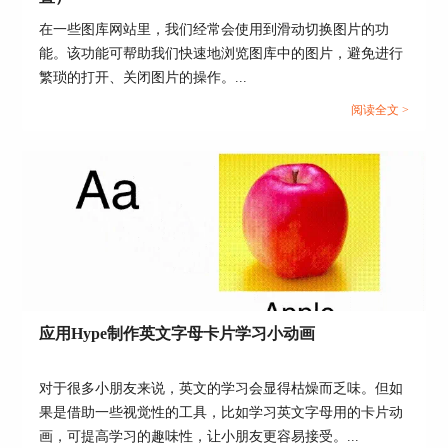
在一些图库网站里，我们经常会使用到滑动切换图片的功
能。该功能可帮助我们快速地浏览图库中的图片，避免进行
繁琐的打开、关闭图片的操作。...
阅读全文 >
应用Hype制作英文字母卡片学习小动画
图4：矩形颜色渐变
第二步：设置“十字形”形状，在“元素”按钮中加入
对于很多小朋友来说，英文的学习会显得枯燥而乏味。但如
两个矩形元素，同时设置两个矩形的背景颜色为灰
果是借助一些视觉性的工具，比如学习英文字母用的卡片动
色，颜色代码为“#B9B9B9”，然后调整其中一个矩
画，可提高学习的趣味性，让小朋友更容易接受。...
形的左边位置为0px，上边位置为45px，宽度为