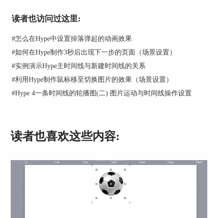
第三步：选中“Badge”这个组，也就是选中所有的
读者也访问过这里:
元素，然后点击“录制”按钮，录制一个从00:00:24
到00:02:09，沿着直线路径移动的动画，具体路径
#
怎么在Hype中设置掉落弹起的动画效果
如下图正中间红框蓝色线所示。
#
如何在Hype制作3秒后出现下一步的页面（场景设置）
#
实例演示Hype主时间线与新建时间线的关系
#
利用Hype制作鼠标移至切换图片的效果（场景设置）
#
Hype 4一条时间线的轮播图(二) 图片运动与时间线操作设置
读者也喜欢这些内容:
图3：录制移动动画
第四步：选中“顶部”组，录制一个从00:01:00到
00:02:15的，顶部组沿着X轴从-180度到0度旋转的