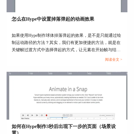
动画。
第五步：选中“十字形”组，然后继续保持Hype
的“录制”动画状态，录制一个从00:01:20到
怎么在Hype中设置掉落弹起的动画效果
00:01:22，不透明度从100到0的动画；再选中“信封
上页”这个灰色矩形，录制从00:01:00到00:01:23，
如果使用Hype制作球体掉落弹起的效果，是不是只能通过绘
不透明度从100到0的动画，这样就完成了十字形信
制运动路径的方法？其实，我们有更加便捷的方法，就是在
封向上翻转并逐渐消失的动画效果。
关键帧过渡方式中选择弹起的方式，让元素在开始帧与结束
此时整个项目的动画时间线如下图4所示，通过录
帧之间呈现弹跳的动画。...
阅读全文 >
制4个动画，就能完成整个个人主页页面翻转展现
的动态效果，大家是不是感觉很神奇呢？
如何在Hype制作3秒后出现下一步的页面（场景设
图4：项目动画时间线展示
置）