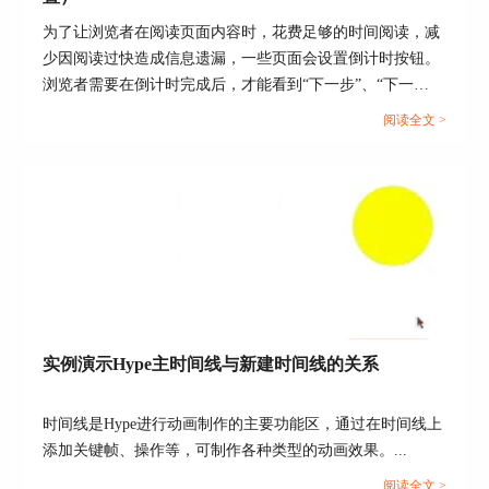
最后，为了保证动画效果比较好，使其看起来比较
为了让浏览者在阅读页面内容时，花费足够的时间阅读，减
流畅，还需要对上述的动画效果类型进行修改。选
少因阅读过快造成信息遗漏，一些页面会设置倒计时按钮。
中带有动画的元素或者组，然后点击时间线右下角
浏览者需要在倒计时完成后，才能看到“下一步”、“下一
的“渐入/渐出”，修改其默认的动画效果，从“渐入/
页”等切换页面的按钮。...
阅读全文 >
渐出”修改为“正弦型渐入/渐出”，即第五项，如下
图5红框所示。
实例演示Hype主时间线与新建时间线的关系
图5：修改时间线动画类型
时间线是Hype进行动画制作的主要功能区，通过在时间线上
添加关键帧、操作等，可制作各种类型的动画效果。...
上述步骤完成以后，关于制作动态的个人主页页面
的所有教程也就结束了，小伙伴们跟着小编一步一
阅读全文 >