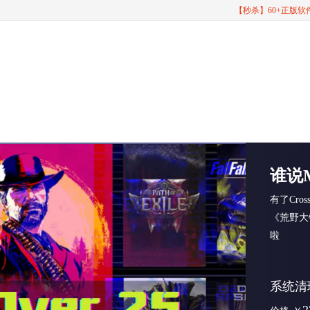
【秒杀】60+正版
谁说
有了Cro
《荒野大
啦
系统清