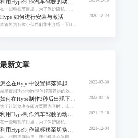
2021-12-18
利用Hype制作汽车驾驶的动态路线图
在一些电视节目里，为了保护隐私，经常会使用动画来展现当前地点与目的地的行走路径，比如图1所示的简单汽车驾驶路径。
2020-12-24
Hype 如何进行安装与激活
本篇将为各位小伙伴们集中介绍一下H5制作软件Hype的安装与激活教程。
最新文章
2022-03-30
怎么在Hype中设置掉落弹起的动画效果
如果使用Hype制作球体掉落弹起的效果，是不是只能通过绘制运动路径的方法？其实，我们有更加便捷的方法，就是在关键帧过渡方式中选择弹起的方式，让元素在开始帧与结束帧之间呈现弹跳的动画。
2022-03-16
如何在Hype制作3秒后出现下一步的页面（场景设置）
为了让浏览者在阅读页面内容时，花费足够的时间阅读，减少因阅读过快造成信息遗漏，一些页面会设置倒计时按钮。浏览者需要在倒计时完成后，才能看到“下一步”、“下一页”等切换页面的按钮。
2021-12-18
利用Hype制作汽车驾驶的动态路线图
在一些电视节目里，为了保护隐私，经常会使用动画来展现当前地点与目的地的行走路径，比如图1所示的简单汽车驾驶路径。
2021-12-04
利用Hype制作鼠标移至切换图片的效果（场景设置）
在一些图库网站里，我们经常会使用到滑动切换图片的功能。该功能可帮助我们快速地浏览图库中的图片，避免进行繁琐的打开、关闭图片的操作。