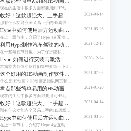
盘点那些简单易用的H5动画制作软件
现在的生活中很多方面都要用到H5动画，比如公众号的推文、电子婚礼请帖、活动邀请函等等，H5动画在我们的生活中扮演着越来越重要的角色，会做H5动画和也成为了工作技能的加分项，那么简单易用的H5动画制作软件又有哪些呢？下面我们一起来盘点两款较为常用的H5制作软件吧。
2021-04-14
收好！这款超强大、上手超简单的H5制作工具
那有什么功能齐全又易上手的H5离线制作软件吗？我给好朋友安利了一款Mac系统专用的工具—Hype，不仅支持静态的H5制作，还支持各种交互效果和物理引擎，可用于制作网页菜单、网站主页、网页游戏等，当然贺卡请柬这种分分钟的事。
2021-03-26
Hype中如何使用后方运动曲线模拟物体运行上坡的动画
在上一章节中，介绍了Hype 4交互动效制作软件中弹性运动曲线以及通过一个案例——菜单栏飞入场景的动画，讲述了弹性运动曲线动画中的效果。本章节将讲述Hype 4 HTML5创作工具后方运动曲线，以及如何使用后方运动曲线模拟物体运行上坡的动画。
2021-12-18
利用Hype制作汽车驾驶的动态路线图
在一些电视节目里，为了保护隐私，经常会使用动画来展现当前地点与目的地的行走路径，比如图1所示的简单汽车驾驶路径。
2020-12-24
Hype 如何进行安装与激活
本篇将为各位小伙伴们集中介绍一下H5制作软件Hype的安装与激活教程。
2021-07-05
这个好用的H5动画制作软件，你知道吗?
什么是H5动画？H5动画是指以网页和动画的形式，通过动画，达成与观看者、使用者之间的动态交互，减少静态死板的场景，以提升使用者的使用体验，一个好的H5动画，对于提升网页的整体效果有显著作用。
2021-01-20
盘点那些简单易用的H5动画制作软件
现在的生活中很多方面都要用到H5动画，比如公众号的推文、电子婚礼请帖、活动邀请函等等，H5动画在我们的生活中扮演着越来越重要的角色，会做H5动画和也成为了工作技能的加分项，那么简单易用的H5动画制作软件又有哪些呢？下面我们一起来盘点两款较为常用的H5制作软件吧。
2021-04-14
收好！这款超强大、上手超简单的H5制作工具
那有什么功能齐全又易上手的H5离线制作软件吗？我给好朋友安利了一款Mac系统专用的工具—Hype，不仅支持静态的H5制作，还支持各种交互效果和物理引擎，可用于制作网页菜单、网站主页、网页游戏等，当然贺卡请柬这种分分钟的事。
2021-03-26
Hype中如何使用后方运动曲线模拟物体运行上坡的动画
在上一章节中，介绍了Hype 4交互动效制作软件中弹性运动曲线以及通过一个案例——菜单栏飞入场景的动画，讲述了弹性运动曲线动画中的效果。本章节将讲述Hype 4 HTML5创作工具后方运动曲线，以及如何使用后方运动曲线模拟物体运行上坡的动画。