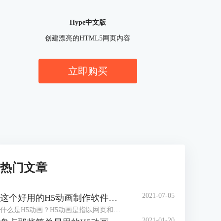
Hype中文版
创建漂亮的HTML5网页内容
立即购买
热门文章
2021-07-05
这个好用的H5动画制作软件，你知道吗?
什么是H5动画？H5动画是指以网页和动画的形式，通过动画，达成与观看者、使用者之间的动态交互，减少静态死板的场景，以提升使用者的使用体验，一个好的H5动画，对于提升网页的整体效果有显著作用。
2021-01-20