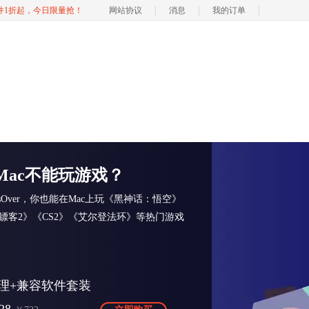
软件1折起，今日限量抢！
网站协议
消息
我的订单
Mac不能玩游戏？
ssOver，你也能在Mac上玩《黑神话：悟空》
镖客2》《CS2》《艾尔登法环》等热门游戏
理+兼容软件套装