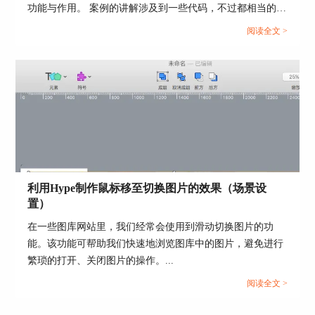
功能与作用。 案例的讲解涉及到一些代码，不过都相当的简
单，相信小伙伴通过这样一个案例能够举一反三，掌握
阅读全文 >
HTML5元素语句的编写，以及文档头部head里的元素的功能
和作用。...
图6：组对象放大实现目标2
利用Hype制作鼠标移至切换图片的效果（场景设
二、总结
置）
小编用了九章节的篇幅来讲述Hype 4 HTML5创作
工具的弹性布局，前面七章节归纳总结出来的规
在一些图库网站里，我们经常会使用到滑动切换图片的功
则，就是为第八、第九章案例要求达成的两个目标
能。该功能可帮助我们快速地浏览图库中的图片，避免进行
准备的。案例中的两个目标，就是实际意义上的弹
繁琐的打开、关闭图片的操作。...
性布局：对象随着场景的缩放等比例的进行缩放，
阅读全文 >
并且对象相对于场景的相对位置保持不变。
截止到本章，度量面板的内容完全讲完了，从下一