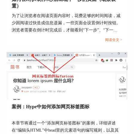
置）
操作：
为了让浏览者在阅读页面内容时，花费足够的时间阅读，减
场景和组对象均选择“缩小以适合”缩放行为，组对象固定四个
少因阅读过快造成信息遗漏，一些页面会设置倒计时按钮。
边，选择水平和垂直方向的弹性，并选择“缩放内容”。当场景缩
浏览者需要在倒计时完成后，才能看到“下一步”、“下一
小时，三个对象等比例缩小，而且保持与场景的相对位置不变。
页”等切换页面的按钮。...
阅读全文 >
案例：Hype中如何添加网页标签图标
图5：组对象缩小实现目标2
场景和组对象选择“扩展以填充”缩放行为，组对象固定四个边，
本章节将通过一个“添加网页标签图标”的案例，详细讲述
选择水平和垂直方向的弹性，并选择“缩放内容”。当场景放大
在“编辑头HTML”中head里的元素语句的编写规则，以及其
时，三个对象等比例放大，而且保持与场景的相对位置不变。