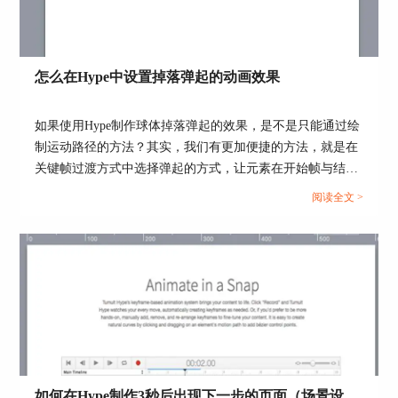
在《弹性布局（六）》中，场景和单一对象采
用“缩小以适合”，对象是保持相对位置以及跟随场
景等比例缩小的。同样在《弹性布局（七）》中，
怎么在Hype中设置掉落弹起的动画效果
场景和单一对象采用“扩展以填充”，对象是可以保
持相对位置以及跟对场景等比例放大的。
如果使用Hype制作球体掉落弹起的效果，是不是只能通过绘
那么可以把三个对象组成一组当成一个对象对待，
制运动路径的方法？其实，我们有更加便捷的方法，就是在
可以实现目标2。
关键帧过渡方式中选择弹起的方式，让元素在开始帧与结束
帧之间呈现弹跳的动画。...
阅读全文 >
图4：把三个对象组成组
如何在Hype制作3秒后出现下一步的页面（场景设