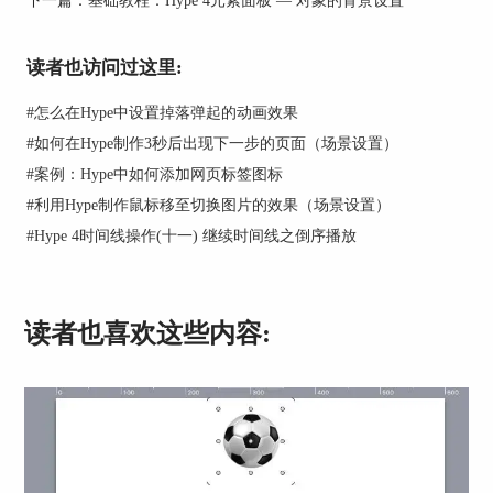
读者也访问过这里:
#
怎么在Hype中设置掉落弹起的动画效果
图2：“缩小以适应”不能实现目标2
#
如何在Hype制作3秒后出现下一步的页面（场景设置）
场景和三个对象都采用“扩展以填充”的缩放方法，
#
案例：Hype中如何添加网页标签图标
在场景放大的时候，三个对象没有跟随场景等比例
#
利用Hype制作鼠标移至切换图片的效果（场景设置）
放大，而是迅速地放大充满背景。
#
Hype 4时间线操作(十一) 继续时间线之倒序播放
读者也喜欢这些内容:
图3：“扩展以填充”不能实现目标2