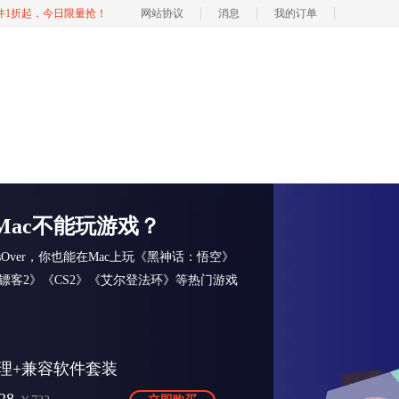
软件1折起，今日限量抢！
网站协议
消息
我的订单
Mac不能玩游戏？
ssOver，你也能在Mac上玩《黑神话：悟空》
镖客2》《CS2》《艾尔登法环》等热门游戏
理+兼容软件套装