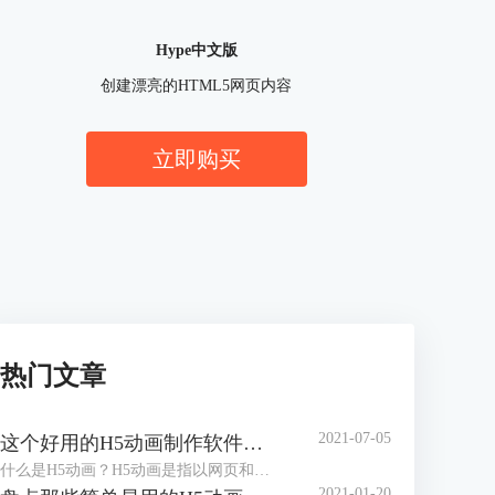
Hype中文版
创建漂亮的HTML5网页内容
立即购买
热门文章
2021-07-05
这个好用的H5动画制作软件，你知道吗?
什么是H5动画？H5动画是指以网页和动画的形式，通过动画，达成与观看者、使用者之间的动态交互，减少静态死板的场景，以提升使用者的使用体验，一个好的H5动画，对于提升网页的整体效果有显著作用。
2021-01-20