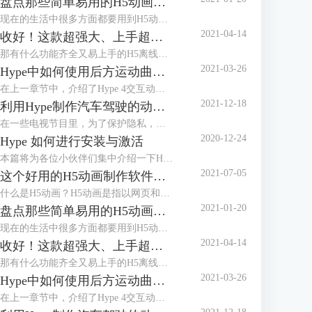
盘点那些简单易用的H5动画制作软件
现在的生活中很多方面都要用到H5动画，比如公众号的推文、电子婚礼请帖、活动邀请函等等，H5动画在我们的生活中扮演着越来越重要的角色，会做H5动画和也成为了工作技能的加分项，那么简单易用的H5动画制作软件又有哪些呢？下面我们一起来盘点两款较为常用的H5制作软件吧。
2021-04-14
收好！这款超强大、上手超简单的H5制作工具
那有什么功能齐全又易上手的H5离线制作软件吗？我给好朋友安利了一款Mac系统专用的工具—Hype，不仅支持静态的H5制作，还支持各种交互效果和物理引擎，可用于制作网页菜单、网站主页、网页游戏等，当然贺卡请柬这种分分钟的事。
2021-03-26
Hype中如何使用后方运动曲线模拟物体运行上坡的动画
在上一章节中，介绍了Hype 4交互动效制作软件中弹性运动曲线以及通过一个案例——菜单栏飞入场景的动画，讲述了弹性运动曲线动画中的效果。本章节将讲述Hype 4 HTML5创作工具后方运动曲线，以及如何使用后方运动曲线模拟物体运行上坡的动画。
2021-12-18
利用Hype制作汽车驾驶的动态路线图
在一些电视节目里，为了保护隐私，经常会使用动画来展现当前地点与目的地的行走路径，比如图1所示的简单汽车驾驶路径。
2020-12-24
Hype 如何进行安装与激活
本篇将为各位小伙伴们集中介绍一下H5制作软件Hype的安装与激活教程。
2021-07-05
这个好用的H5动画制作软件，你知道吗?
什么是H5动画？H5动画是指以网页和动画的形式，通过动画，达成与观看者、使用者之间的动态交互，减少静态死板的场景，以提升使用者的使用体验，一个好的H5动画，对于提升网页的整体效果有显著作用。
2021-01-20
盘点那些简单易用的H5动画制作软件
现在的生活中很多方面都要用到H5动画，比如公众号的推文、电子婚礼请帖、活动邀请函等等，H5动画在我们的生活中扮演着越来越重要的角色，会做H5动画和也成为了工作技能的加分项，那么简单易用的H5动画制作软件又有哪些呢？下面我们一起来盘点两款较为常用的H5制作软件吧。
2021-04-14
收好！这款超强大、上手超简单的H5制作工具
那有什么功能齐全又易上手的H5离线制作软件吗？我给好朋友安利了一款Mac系统专用的工具—Hype，不仅支持静态的H5制作，还支持各种交互效果和物理引擎，可用于制作网页菜单、网站主页、网页游戏等，当然贺卡请柬这种分分钟的事。
2021-03-26
Hype中如何使用后方运动曲线模拟物体运行上坡的动画
在上一章节中，介绍了Hype 4交互动效制作软件中弹性运动曲线以及通过一个案例——菜单栏飞入场景的动画，讲述了弹性运动曲线动画中的效果。本章节将讲述Hype 4 HTML5创作工具后方运动曲线，以及如何使用后方运动曲线模拟物体运行上坡的动画。