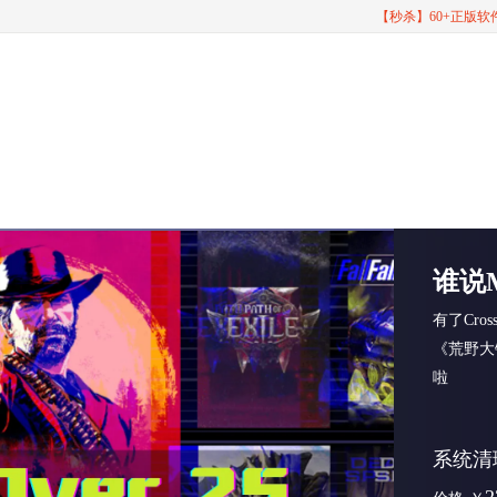
【秒杀】60+正版
谁说
有了Cro
《荒野大
啦
系统清