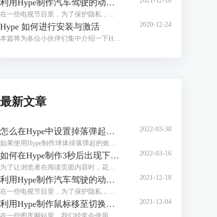
2021-12-18
利用Hype制作汽车驾驶的动态路线图
在一些电视节目里，为了保护隐私，经常会使用动画来展现当前地点与目的地的行走路径，比如图1所示的简单汽车驾驶路径。
2020-12-24
Hype 如何进行安装与激活
本篇将为各位小伙伴们集中介绍一下H5制作软件Hype的安装与激活教程。
最新文章
2022-03-30
怎么在Hype中设置掉落弹起的动画效果
如果使用Hype制作球体掉落弹起的效果，是不是只能通过绘制运动路径的方法？其实，我们有更加便捷的方法，就是在关键帧过渡方式中选择弹起的方式，让元素在开始帧与结束帧之间呈现弹跳的动画。
2022-03-16
如何在Hype制作3秒后出现下一步的页面（场景设置）
为了让浏览者在阅读页面内容时，花费足够的时间阅读，减少因阅读过快造成信息遗漏，一些页面会设置倒计时按钮。浏览者需要在倒计时完成后，才能看到“下一步”、“下一页”等切换页面的按钮。
2021-12-18
利用Hype制作汽车驾驶的动态路线图
在一些电视节目里，为了保护隐私，经常会使用动画来展现当前地点与目的地的行走路径，比如图1所示的简单汽车驾驶路径。
2021-12-04
利用Hype制作鼠标移至切换图片的效果（场景设置）
在一些图库网站里，我们经常会使用到滑动切换图片的功能。该功能可帮助我们快速地浏览图库中的图片，避免进行繁琐的打开、关闭图片的操作。