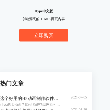
Hype中文版
创建漂亮的HTML5网页内容
立即购买
热门文章
2021-07-05
这个好用的H5动画制作软件，你知道吗?
什么是H5动画？H5动画是指以网页和动画的形式，通过动画，达成与观看者、使用者之间的动态交互，减少静态死板的场景，以提升使用者的使用体验，一个好的H5动画，对于提升网页的整体效果有显著作用。
2021-01-20