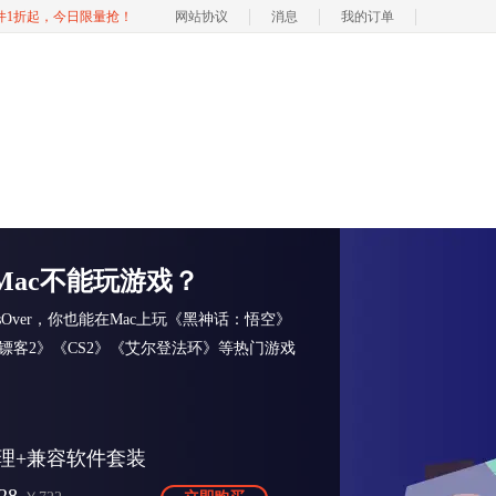
软件1折起，今日限量抢！
网站协议
消息
我的订单
Mac不能玩游戏？
ssOver，你也能在Mac上玩《黑神话：悟空》
镖客2》《CS2》《艾尔登法环》等热门游戏
理+兼容软件套装