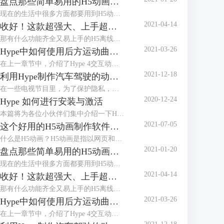
盘点那些简单易用的H5动画制作软件
现在的生活中很多方面都要用到H5动画，比如公众号的推文、电子婚礼请帖、活动邀请函等等，H5动画在我们的生活中扮演着越来越重要的角色，会做H5动画和也成为了工作技能的加分项，那么简单易用的H5动画制作软件又有哪些呢？下面我们一起来盘点两款较为常用的H5制作软件吧。
2021-04-14
收好！这款超强大、上手超简单的H5制作工具
那有什么功能齐全又易上手的H5离线制作软件吗？我给好朋友安利了一款Mac系统专用的工具—Hype，不仅支持静态的H5制作，还支持各种交互效果和物理引擎，可用于制作网页菜单、网站主页、网页游戏等，当然贺卡请柬这种分分钟的事。
2021-03-26
Hype中如何使用后方运动曲线模拟物体运行上坡的动画
在上一章节中，介绍了Hype 4交互动效制作软件中弹性运动曲线以及通过一个案例——菜单栏飞入场景的动画，讲述了弹性运动曲线动画中的效果。本章节将讲述Hype 4 HTML5创作工具后方运动曲线，以及如何使用后方运动曲线模拟物体运行上坡的动画。
2021-12-18
利用Hype制作汽车驾驶的动态路线图
在一些电视节目里，为了保护隐私，经常会使用动画来展现当前地点与目的地的行走路径，比如图1所示的简单汽车驾驶路径。
2020-12-24
Hype 如何进行安装与激活
本篇将为各位小伙伴们集中介绍一下H5制作软件Hype的安装与激活教程。
2021-07-05
这个好用的H5动画制作软件，你知道吗?
什么是H5动画？H5动画是指以网页和动画的形式，通过动画，达成与观看者、使用者之间的动态交互，减少静态死板的场景，以提升使用者的使用体验，一个好的H5动画，对于提升网页的整体效果有显著作用。
2021-01-20
盘点那些简单易用的H5动画制作软件
现在的生活中很多方面都要用到H5动画，比如公众号的推文、电子婚礼请帖、活动邀请函等等，H5动画在我们的生活中扮演着越来越重要的角色，会做H5动画和也成为了工作技能的加分项，那么简单易用的H5动画制作软件又有哪些呢？下面我们一起来盘点两款较为常用的H5制作软件吧。
2021-04-14
收好！这款超强大、上手超简单的H5制作工具
那有什么功能齐全又易上手的H5离线制作软件吗？我给好朋友安利了一款Mac系统专用的工具—Hype，不仅支持静态的H5制作，还支持各种交互效果和物理引擎，可用于制作网页菜单、网站主页、网页游戏等，当然贺卡请柬这种分分钟的事。
2021-03-26
Hype中如何使用后方运动曲线模拟物体运行上坡的动画
在上一章节中，介绍了Hype 4交互动效制作软件中弹性运动曲线以及通过一个案例——菜单栏飞入场景的动画，讲述了弹性运动曲线动画中的效果。本章节将讲述Hype 4 HTML5创作工具后方运动曲线，以及如何使用后方运动曲线模拟物体运行上坡的动画。