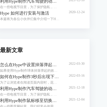
2021-12-18
利用Hype制作汽车驾驶的动态路线图
在一些电视节目里，为了保护隐私，经常会使用动画来展现当前地点与目的地的行走路径，比如图1所示的简单汽车驾驶路径。
2020-12-24
Hype 如何进行安装与激活
本篇将为各位小伙伴们集中介绍一下H5制作软件Hype的安装与激活教程。
最新文章
2022-03-30
怎么在Hype中设置掉落弹起的动画效果
如果使用Hype制作球体掉落弹起的效果，是不是只能通过绘制运动路径的方法？其实，我们有更加便捷的方法，就是在关键帧过渡方式中选择弹起的方式，让元素在开始帧与结束帧之间呈现弹跳的动画。
2022-03-16
如何在Hype制作3秒后出现下一步的页面（场景设置）
为了让浏览者在阅读页面内容时，花费足够的时间阅读，减少因阅读过快造成信息遗漏，一些页面会设置倒计时按钮。浏览者需要在倒计时完成后，才能看到“下一步”、“下一页”等切换页面的按钮。
2021-12-18
利用Hype制作汽车驾驶的动态路线图
在一些电视节目里，为了保护隐私，经常会使用动画来展现当前地点与目的地的行走路径，比如图1所示的简单汽车驾驶路径。
2021-12-04
利用Hype制作鼠标移至切换图片的效果（场景设置）
在一些图库网站里，我们经常会使用到滑动切换图片的功能。该功能可帮助我们快速地浏览图库中的图片，避免进行繁琐的打开、关闭图片的操作。