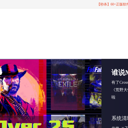
【秒杀】60+正版
谁说
有了Cro
《荒野大
啦
系统清