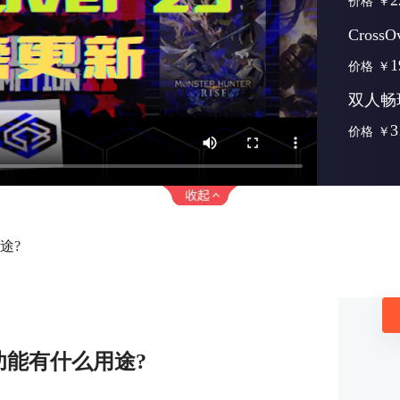
2
价格
￥
Cross
1
价格
￥
双人畅
3
价格
￥
途?
局功能有什么用途?