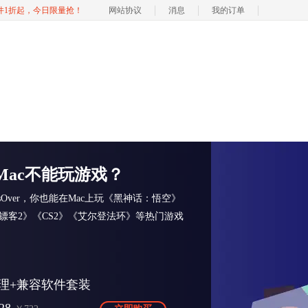
软件1折起，今日限量抢！
网站协议
消息
我的订单
Mac不能玩游戏？
ssOver，你也能在Mac上玩《黑神话：悟空》
镖客2》《CS2》《艾尔登法环》等热门游戏
理+兼容软件套装