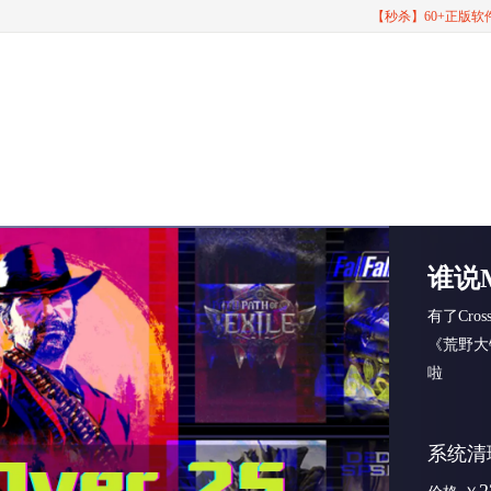
【秒杀】60+正版
谁说
有了Cro
《荒野大
啦
系统清