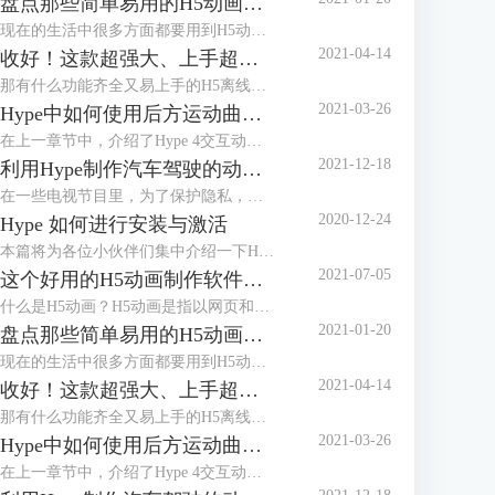
盘点那些简单易用的H5动画制作软件
现在的生活中很多方面都要用到H5动画，比如公众号的推文、电子婚礼请帖、活动邀请函等等，H5动画在我们的生活中扮演着越来越重要的角色，会做H5动画和也成为了工作技能的加分项，那么简单易用的H5动画制作软件又有哪些呢？下面我们一起来盘点两款较为常用的H5制作软件吧。
2021-04-14
收好！这款超强大、上手超简单的H5制作工具
那有什么功能齐全又易上手的H5离线制作软件吗？我给好朋友安利了一款Mac系统专用的工具—Hype，不仅支持静态的H5制作，还支持各种交互效果和物理引擎，可用于制作网页菜单、网站主页、网页游戏等，当然贺卡请柬这种分分钟的事。
2021-03-26
Hype中如何使用后方运动曲线模拟物体运行上坡的动画
在上一章节中，介绍了Hype 4交互动效制作软件中弹性运动曲线以及通过一个案例——菜单栏飞入场景的动画，讲述了弹性运动曲线动画中的效果。本章节将讲述Hype 4 HTML5创作工具后方运动曲线，以及如何使用后方运动曲线模拟物体运行上坡的动画。
2021-12-18
利用Hype制作汽车驾驶的动态路线图
在一些电视节目里，为了保护隐私，经常会使用动画来展现当前地点与目的地的行走路径，比如图1所示的简单汽车驾驶路径。
2020-12-24
Hype 如何进行安装与激活
本篇将为各位小伙伴们集中介绍一下H5制作软件Hype的安装与激活教程。
2021-07-05
这个好用的H5动画制作软件，你知道吗?
什么是H5动画？H5动画是指以网页和动画的形式，通过动画，达成与观看者、使用者之间的动态交互，减少静态死板的场景，以提升使用者的使用体验，一个好的H5动画，对于提升网页的整体效果有显著作用。
2021-01-20
盘点那些简单易用的H5动画制作软件
现在的生活中很多方面都要用到H5动画，比如公众号的推文、电子婚礼请帖、活动邀请函等等，H5动画在我们的生活中扮演着越来越重要的角色，会做H5动画和也成为了工作技能的加分项，那么简单易用的H5动画制作软件又有哪些呢？下面我们一起来盘点两款较为常用的H5制作软件吧。
2021-04-14
收好！这款超强大、上手超简单的H5制作工具
那有什么功能齐全又易上手的H5离线制作软件吗？我给好朋友安利了一款Mac系统专用的工具—Hype，不仅支持静态的H5制作，还支持各种交互效果和物理引擎，可用于制作网页菜单、网站主页、网页游戏等，当然贺卡请柬这种分分钟的事。
2021-03-26
Hype中如何使用后方运动曲线模拟物体运行上坡的动画
在上一章节中，介绍了Hype 4交互动效制作软件中弹性运动曲线以及通过一个案例——菜单栏飞入场景的动画，讲述了弹性运动曲线动画中的效果。本章节将讲述Hype 4 HTML5创作工具后方运动曲线，以及如何使用后方运动曲线模拟物体运行上坡的动画。