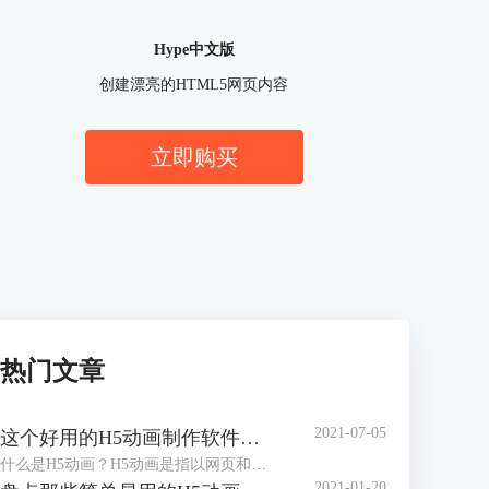
Hype中文版
创建漂亮的HTML5网页内容
立即购买
热门文章
2021-07-05
这个好用的H5动画制作软件，你知道吗?
什么是H5动画？H5动画是指以网页和动画的形式，通过动画，达成与观看者、使用者之间的动态交互，减少静态死板的场景，以提升使用者的使用体验，一个好的H5动画，对于提升网页的整体效果有显著作用。
2021-01-20