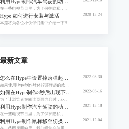
2021-12-18
利用Hype制作汽车驾驶的动态路线图
在一些电视节目里，为了保护隐私，经常会使用动画来展现当前地点与目的地的行走路径，比如图1所示的简单汽车驾驶路径。
2020-12-24
Hype 如何进行安装与激活
本篇将为各位小伙伴们集中介绍一下H5制作软件Hype的安装与激活教程。
最新文章
2022-03-30
怎么在Hype中设置掉落弹起的动画效果
如果使用Hype制作球体掉落弹起的效果，是不是只能通过绘制运动路径的方法？其实，我们有更加便捷的方法，就是在关键帧过渡方式中选择弹起的方式，让元素在开始帧与结束帧之间呈现弹跳的动画。
2022-03-16
如何在Hype制作3秒后出现下一步的页面（场景设置）
为了让浏览者在阅读页面内容时，花费足够的时间阅读，减少因阅读过快造成信息遗漏，一些页面会设置倒计时按钮。浏览者需要在倒计时完成后，才能看到“下一步”、“下一页”等切换页面的按钮。
2021-12-18
利用Hype制作汽车驾驶的动态路线图
在一些电视节目里，为了保护隐私，经常会使用动画来展现当前地点与目的地的行走路径，比如图1所示的简单汽车驾驶路径。
2021-12-04
利用Hype制作鼠标移至切换图片的效果（场景设置）
在一些图库网站里，我们经常会使用到滑动切换图片的功能。该功能可帮助我们快速地浏览图库中的图片，避免进行繁琐的打开、关闭图片的操作。