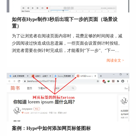
图3：给选中的文字设置大小
二、设置文字颜色
如何在Hype制作3秒后出现下一步的页面（场景设
文本字体的颜色默认是黑色（#000000）。点击选
置）
择文本元素，在颜色选择界面选择一个颜色，文本
为了让浏览者在阅读页面内容时，花费足够的时间阅读，减
字体马上从黑色变为选择的那个颜色。
少因阅读过快造成信息遗漏，一些页面会设置倒计时按钮。
浏览者需要在倒计时完成后，才能看到“下一步”、“下一
页”等切换页面的按钮。...
阅读全文 >
图4：给文本元素的文字设置颜色
案例：Hype中如何添加网页标签图标
双击文本元素，在文本编辑状态选择某行文字，从