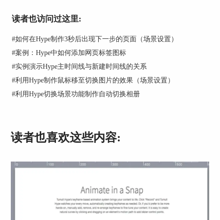
读者也访问过这里:
#
如何在Hype制作3秒后出现下一步的页面（场景设置）
图2：给选中的文字设置大小为18px或者24px
#
案例：Hype中如何添加网页标签图标
如果在数字列表中选择文字大小小于16px或者大于
#
实例演示Hype主时间线与新建时间线的关系
24px，那么在编辑界面可以看到，字体大小的设置
使用了HTML5的span标签，并在标签内使用了CSS
#
利用Hype制作鼠标移至切换图片的效果（场景设置）
style样式font-size。使用CSS的style font-size样式设
#
利用Hype切换场景功能制作自动切换相册
置字体大小是HTML推荐的方法。
读者也喜欢这些内容: