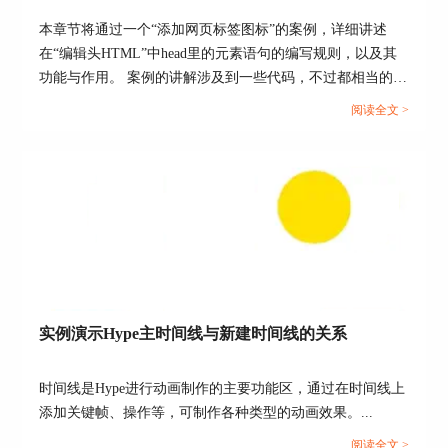
颜色选择界面给选中的文字选择一个颜色。在编辑
本章节将通过一个“添加网页标签图标”的案例，详细讲述
界面可以看到，字体的颜色设置使用了HTML5的
font标签，在标签内使用 color=“#xxxxxx”赋予字体
在“编辑头HTML”中head里的元素语句的编写规则，以及其
颜色（XXXXXX是六位数字代表某种颜色）。
功能与作用。 案例的讲解涉及到一些代码，不过都相当的简
单，相信小伙伴通过这样一个案例能够举一反三，掌握
阅读全文 >
HTML5元素语句的编写，以及文档头部head里的元素的功能
和作用。...
实例演示Hype主时间线与新建时间线的关系
图5：给选中的文字设置颜色
三、设置文字样式
时间线是Hype进行动画制作的主要功能区，通过在时间线上
Hype 4
中的文字样式有三种：加粗、斜体和文字下
添加关键帧、操作等，可制作各种类型的动画效果。...
划线。通常这三种样式都是给选中的文字作为强
阅读全文 >