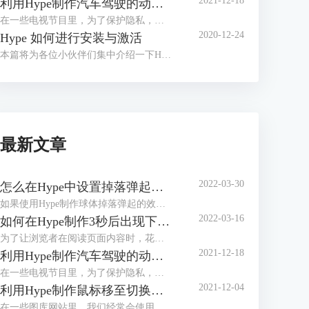
2021-12-18
利用Hype制作汽车驾驶的动态路线图
在一些电视节目里，为了保护隐私，经常会使用动画来展现当前地点与目的地的行走路径，比如图1所示的简单汽车驾驶路径。
2020-12-24
Hype 如何进行安装与激活
本篇将为各位小伙伴们集中介绍一下H5制作软件Hype的安装与激活教程。
最新文章
2022-03-30
怎么在Hype中设置掉落弹起的动画效果
如果使用Hype制作球体掉落弹起的效果，是不是只能通过绘制运动路径的方法？其实，我们有更加便捷的方法，就是在关键帧过渡方式中选择弹起的方式，让元素在开始帧与结束帧之间呈现弹跳的动画。
2022-03-16
如何在Hype制作3秒后出现下一步的页面（场景设置）
为了让浏览者在阅读页面内容时，花费足够的时间阅读，减少因阅读过快造成信息遗漏，一些页面会设置倒计时按钮。浏览者需要在倒计时完成后，才能看到“下一步”、“下一页”等切换页面的按钮。
2021-12-18
利用Hype制作汽车驾驶的动态路线图
在一些电视节目里，为了保护隐私，经常会使用动画来展现当前地点与目的地的行走路径，比如图1所示的简单汽车驾驶路径。
2021-12-04
利用Hype制作鼠标移至切换图片的效果（场景设置）
在一些图库网站里，我们经常会使用到滑动切换图片的功能。该功能可帮助我们快速地浏览图库中的图片，避免进行繁琐的打开、关闭图片的操作。