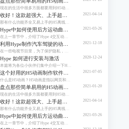
盘点那些简单易用的H5动画制作软件
现在的生活中很多方面都要用到H5动画，比如公众号的推文、电子婚礼请帖、活动邀请函等等，H5动画在我们的生活中扮演着越来越重要的角色，会做H5动画和也成为了工作技能的加分项，那么简单易用的H5动画制作软件又有哪些呢？下面我们一起来盘点两款较为常用的H5制作软件吧。
2021-04-14
收好！这款超强大、上手超简单的H5制作工具
那有什么功能齐全又易上手的H5离线制作软件吗？我给好朋友安利了一款Mac系统专用的工具—Hype，不仅支持静态的H5制作，还支持各种交互效果和物理引擎，可用于制作网页菜单、网站主页、网页游戏等，当然贺卡请柬这种分分钟的事。
2021-03-26
Hype中如何使用后方运动曲线模拟物体运行上坡的动画
在上一章节中，介绍了Hype 4交互动效制作软件中弹性运动曲线以及通过一个案例——菜单栏飞入场景的动画，讲述了弹性运动曲线动画中的效果。本章节将讲述Hype 4 HTML5创作工具后方运动曲线，以及如何使用后方运动曲线模拟物体运行上坡的动画。
2021-12-18
利用Hype制作汽车驾驶的动态路线图
在一些电视节目里，为了保护隐私，经常会使用动画来展现当前地点与目的地的行走路径，比如图1所示的简单汽车驾驶路径。
2020-12-24
Hype 如何进行安装与激活
本篇将为各位小伙伴们集中介绍一下H5制作软件Hype的安装与激活教程。
2021-07-05
这个好用的H5动画制作软件，你知道吗?
什么是H5动画？H5动画是指以网页和动画的形式，通过动画，达成与观看者、使用者之间的动态交互，减少静态死板的场景，以提升使用者的使用体验，一个好的H5动画，对于提升网页的整体效果有显著作用。
2021-01-20
盘点那些简单易用的H5动画制作软件
现在的生活中很多方面都要用到H5动画，比如公众号的推文、电子婚礼请帖、活动邀请函等等，H5动画在我们的生活中扮演着越来越重要的角色，会做H5动画和也成为了工作技能的加分项，那么简单易用的H5动画制作软件又有哪些呢？下面我们一起来盘点两款较为常用的H5制作软件吧。
2021-04-14
收好！这款超强大、上手超简单的H5制作工具
那有什么功能齐全又易上手的H5离线制作软件吗？我给好朋友安利了一款Mac系统专用的工具—Hype，不仅支持静态的H5制作，还支持各种交互效果和物理引擎，可用于制作网页菜单、网站主页、网页游戏等，当然贺卡请柬这种分分钟的事。
2021-03-26
Hype中如何使用后方运动曲线模拟物体运行上坡的动画
在上一章节中，介绍了Hype 4交互动效制作软件中弹性运动曲线以及通过一个案例——菜单栏飞入场景的动画，讲述了弹性运动曲线动画中的效果。本章节将讲述Hype 4 HTML5创作工具后方运动曲线，以及如何使用后方运动曲线模拟物体运行上坡的动画。