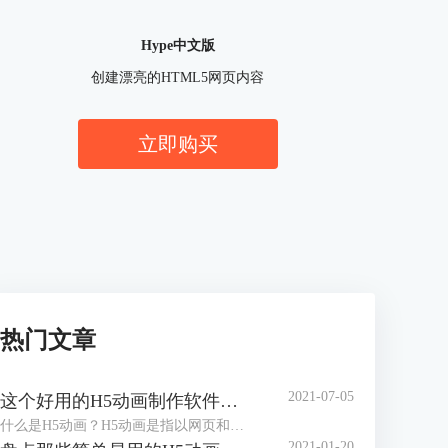
Hype中文版
创建漂亮的HTML5网页内容
立即购买
热门文章
2021-07-05
这个好用的H5动画制作软件，你知道吗?
什么是H5动画？H5动画是指以网页和动画的形式，通过动画，达成与观看者、使用者之间的动态交互，减少静态死板的场景，以提升使用者的使用体验，一个好的H5动画，对于提升网页的整体效果有显著作用。
2021-01-20