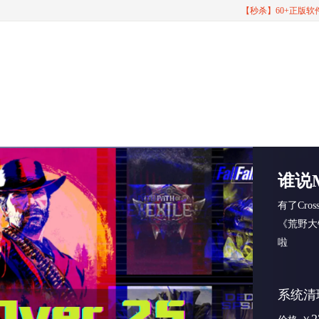
【秒杀】60+正版
谁说
有了Cro
《荒野大
啦
系统清