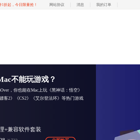
软件1折起，今日限量抢！
网站协议
消息
我的订单
Mac不能玩游戏？
ssOver，你也能在Mac上玩《黑神话：悟空》
镖客2》《CS2》《艾尔登法环》等热门游戏
理+兼容软件套装