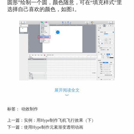
圆形”绘制一个圆，颜色随意，可在“填充样式”里
选择自己喜欢的颜色，如图1。
图 1：绘制圆形
展开阅读全文
然后点击记录按钮，设置关键帧，将时间拖动至3
︾
秒钟位置，再将圆形移动到右下角位置，确定小球
弹跳后的最终位置，此时我们可以看到小球的运动
标签：
动效制作
轨迹为直线，如图2。
上一篇：
实例：用Hype制作飞机飞行效果（下）
下一篇：
使用Hype制作元素渐变透明动画