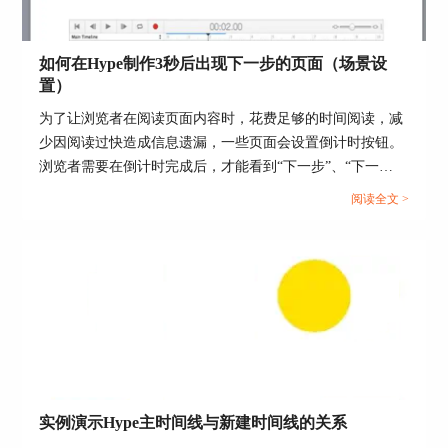
如何在Hype制作3秒后出现下一步的页面（场景设
置）
图 3：原点（上）曲线设置
为了让浏览者在阅读页面内容时，花费足够的时间阅读，减
少因阅读过快造成信息遗漏，一些页面会设置倒计时按钮。
再调整原点(左）的运动曲线，将曲线的样式改为
浏览者需要在倒计时完成后，才能看到“下一步”、“下一
渐入渐出，如图4。
页”等切换页面的按钮。...
阅读全文 >
实例演示Hype主时间线与新建时间线的关系
图 4：原点（左）曲线设置